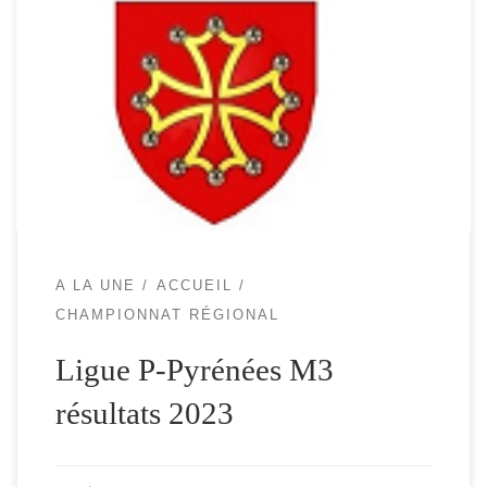
Bonjour à Tous La dernière journée de la Ligue M3
Pyrénées à Aureilhan a conclu les 5 journées de cette
compétition. L ‘équipe Prieto de Pamiers remporte cette
première ligue M3 et se qualifie directement pour le
Championnat de France qui auront lieu au Puy en Velay.
Les équipes Pic […]
A LA UNE
ACCUEIL
CHAMPIONNAT RÉGIONAL
Ligue P-Pyrénées M3
résultats 2023