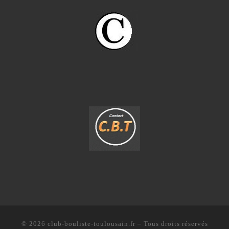
© 2026
club-bouliste-toulousain.fr
– Tous droits réservés