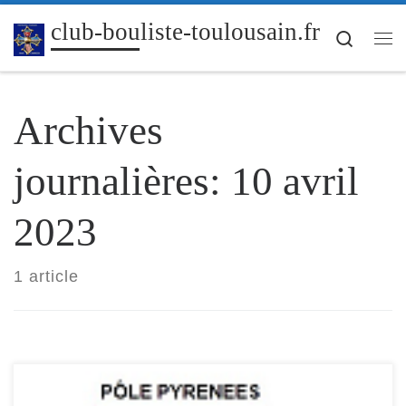
Passer au contenu
club-bouliste-toulousain.fr
Search
Me
Archives
journalières:
10 avril
2023
1 article