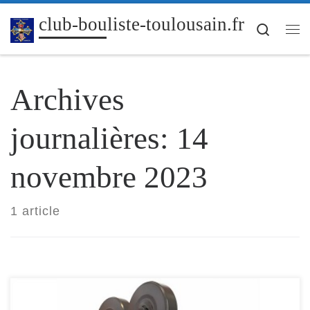
Passer au contenu
club-bouliste-toulousain.fr
Search
Me
Archives
journalières:
14
novembre 2023
1 article