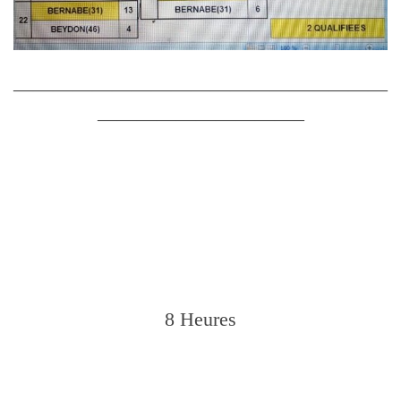
———————————————————
——————————–
8 Heures