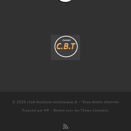
© 2026
club-bouliste-toulousain.fr
– Tous droits réservés
Propulsé par
WP
– Réalisé avec the
Thème Customizr