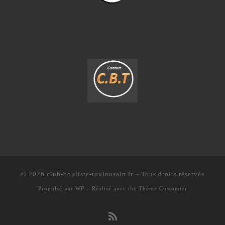
© 2026
club-bouliste-toulousain.fr
– Tous droits réservés
Propulsé par
WP
– Réalisé avec the
Thème Customizr